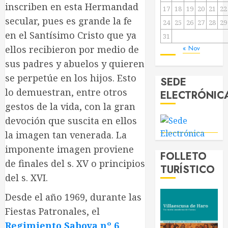
inscriben en esta Hermandad
17
18
19
20
21
22
secular, pues es grande la fe
24
25
26
27
28
29
en el Santísimo Cristo que ya
31
ellos recibieron por medio de
« Nov
sus padres y abuelos y quieren
se perpetúe en los hijos. Esto
SEDE
lo demuestran, entre otros
ELECTRÓNIC
gestos de la vida, con la gran
devoción que suscita en ellos
la imagen tan venerada. La
imponente imagen proviene
FOLLETO
de finales del s. XV o principios
TURÍSTICO
del s. XVI.
Desde el año 1969, durante las
Fiestas Patronales, el
Regimiento Saboya nº 6