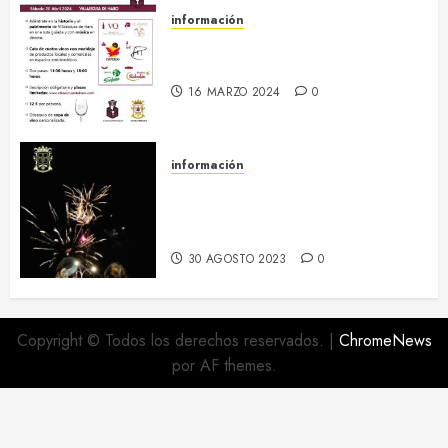
información
20 abril :: Patrimonio Maridado
2024
16 MARZO 2024
0
información
Regresa el hermanamiento entre
el RI Saboya y Villaescusa de
Haro
30 AGOSTO 2023
0
Copyright © Todos los derechos reservados.
|
ChromeNews
por AF themes.