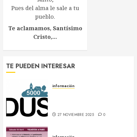
Pues del alma le sale a tu
pueblo.
Te aclamamos, Santísimo
Cristo,…
TE PUEDEN INTERESAR
información
DUS 5000 :: Un proyecto
europeo de energías limpias en
Villaescusa de Haro
27 NOVIEMBRE 2025
0
información