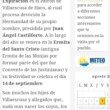
Expiración
es el Patrón de
para acceder
Villaescusa de Haro, al cual
a diferentes
procesa devoción la
secciones
Hermandad de su propio
interesantes
nombre, presidida por
Juan
que te
Ángel Castilforte
. A lo largo
orienten en la
del año se venera en la
Ermita
visita por el
pueblo.
del Santo Cristo
(antigua
Ermita de las Monjas por
formar parte del que fue
Convento de las Justinianas) y
su festividad se celebra el día
agosto 2
14 de septiembre
.
L
M
X
J
V
S
Son muchos los hijos de
1
Villaescusa y allegados que,
3
4
5
6
7
8
nada más nacer los suyos, los
10
11
12
13
14
15