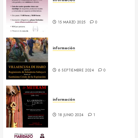
18 abril :: Patrimonio Maridado
2026
15 MARZO 2025
0
información
13-16 septiembre :: Fiestas
Patronales 2024
6 SEPTIEMBRE 2024
0
información
6 julio :: Baculum & Mitram
18 JUNIO 2024
1