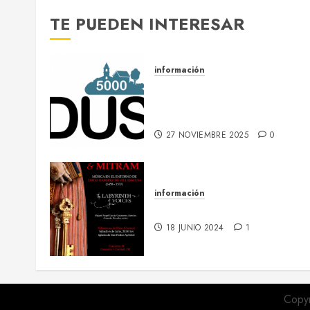
TE PUEDEN INTERESAR
información
DUS 5000 :: Un proyecto
europeo de energías limpias
en Villaescusa de Haro
27 NOVIEMBRE 2025
0
información
6 julio :: Baculum & Mitram
18 JUNIO 2024
1
Copyr