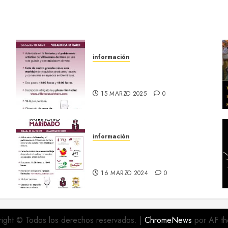
información
18 abril :: Patrimonio
Maridado 2026
15 MARZO 2025
0
información
20 abril :: Patrimonio
Maridado 2024
16 MARZO 2024
0
ight © Todos los derechos reservados.
|
ChromeNews
por AF th