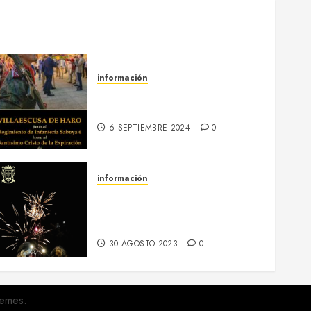
información
13-16 septiembre :: Fiestas
Patronales 2024
6 SEPTIEMBRE 2024
0
información
Regresa el hermanamiento
entre el RI Saboya y
Villaescusa de Haro
30 AGOSTO 2023
0
emes.