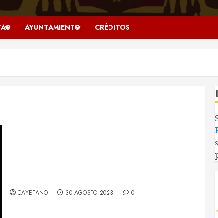
TAS
AYUNTAMIENTO
CRÉDITOS
Regresa el hermanamiento entre el RI Saboya y
Villaescusa de Haro
CAYETANO
30 AGOSTO 2023
0