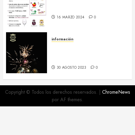
20 abril :: Patrimonio Maridado
2024
16 MARZO 2024
0
información
Regresa el hermanamiento entre
el RI Saboya y Villaescusa de
Haro
30 AGOSTO 2023
0
Copyright © Todos los derechos reservados.
|
ChromeNews
por AF themes.