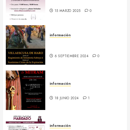
2026
15 MARZO 2025
0
información
13-16 septiembre :: Fiestas
Patronales 2024
6 SEPTIEMBRE 2024
0
información
6 julio :: Baculum & Mitram
18 JUNIO 2024
1
información