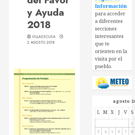
del Favor
Información
y Ayuda
para acceder
2018
a diferentes
secciones
interesantes
VILLAESCUSA
2 AGOSTO 2018
que te
orienten en la
visita por el
pueblo.
agosto 2
L
M
X
J
V
S
1
3
4
5
6
7
8