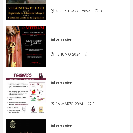
Patronales 2024
6 SEPTIEMBRE 2024
0
información
6 julio :: Baculum & Mitram
18 JUNIO 2024
1
información
20 abril :: Patrimonio Maridado
2024
16 MARZO 2024
0
información
Regresa el hermanamiento entre