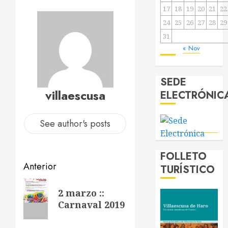
17
18
19
20
21
22
24
25
26
27
28
29
31
« Nov
SEDE
villaescusa
ELECTRÓNIC
See author's posts
FOLLETO
Navegación
Anterior
TURÍSTICO
de
Entrada
2 marzo ::
anterior:
entradas
Carnaval 2019