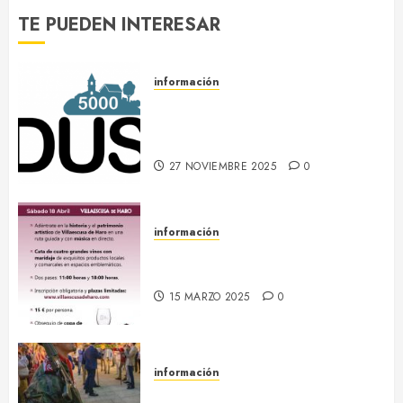
0
TE PUEDEN INTERESAR
información
DUS 5000 :: Un proyecto
europeo de energías limpias en
Villaescusa de Haro
27 NOVIEMBRE 2025
0
información
18 abril :: Patrimonio Maridado
2026
15 MARZO 2025
0
información
13-16 septiembre :: Fiestas