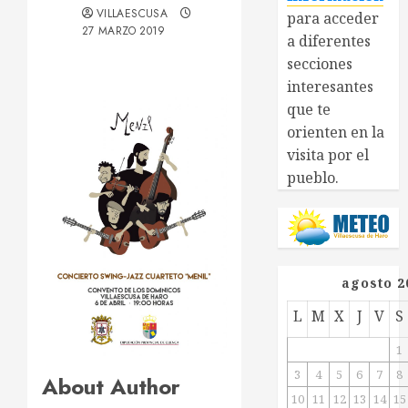
VILLAESCUSA
para acceder
27 MARZO 2019
a diferentes
secciones
interesantes
que te
orienten en la
visita por el
pueblo.
agosto 2
L
M
X
J
V
S
1
3
4
5
6
7
8
About Author
10
11
12
13
14
15