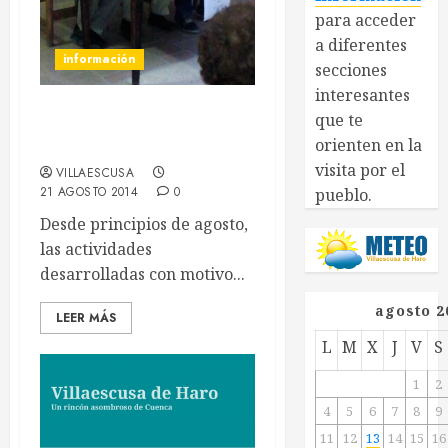
para acceder
a diferentes
información
secciones
interesantes
que te
Resumen Fiestas Agosto
orienten en la
2014
visita por el
VILLAESCUSA
21 AGOSTO 2014
0
pueblo.
Desde principios de agosto,
las actividades
desarrolladas con motivo...
agosto 2
LEER MÁS
L
M
X
J
V
S
1
2
4
5
6
7
8
9
11
12
13
14
15
16