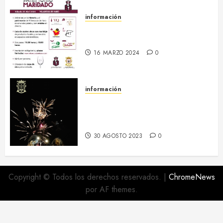
información
20 abril :: Patrimonio Maridado
2024
16 MARZO 2024
0
información
Regresa el hermanamiento entre
el RI Saboya y Villaescusa de
Haro
30 AGOSTO 2023
0
Copyright © Todos los derechos reservados.
|
ChromeNews
por AF themes.