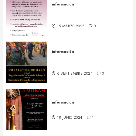
información
18 abril :: Patrimonio Maridado
2026
15 MARZO 2025
0
información
13-16 septiembre :: Fiestas
Patronales 2024
6 SEPTIEMBRE 2024
0
información
6 julio :: Baculum & Mitram
18 JUNIO 2024
1