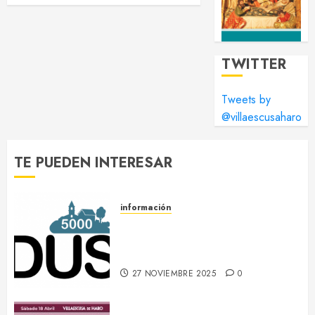
TWITTER
Tweets by
@villaescusaharo
TE PUEDEN INTERESAR
información
DUS 5000 :: Un proyecto
europeo de energías limpias en
Villaescusa de Haro
27 NOVIEMBRE 2025
0