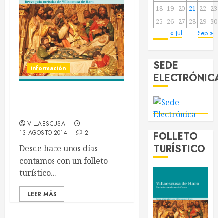
18
19
20
21
22
23
25
26
27
28
29
30
« Jul
Sep »
SEDE
información
ELECTRÓNIC
Un rincón asombroso de
Cuenca
VILLAESCUSA
13 AGOSTO 2014
2
FOLLETO
TURÍSTICO
Desde hace unos días
contamos con un folleto
turístico...
LEER MÁS