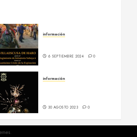
información
13-16 septiembre :: Fiestas
Patronales 2024
6 SEPTIEMBRE 2024
0
información
Regresa el hermanamiento
entre el RI Saboya y
Villaescusa de Haro
30 AGOSTO 2023
0
emes.