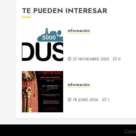
TE PUEDEN INTERESAR
información
DUS 5000 :: Un proyecto
europeo de energías limpias
en Villaescusa de Haro
27 NOVIEMBRE 2025
0
información
6 julio :: Baculum & Mitram
18 JUNIO 2024
1
Copyr