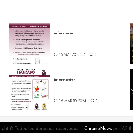
información
18 abril :: Patrimonio
Maridado 2026
15 MARZO 2025
0
información
20 abril :: Patrimonio
Maridado 2024
16 MARZO 2024
0
ight © Todos los derechos reservados.
|
ChromeNews
por AF th