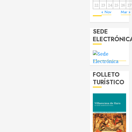
22
23
24
25
26
27
« Nov
Mar »
SEDE
ELECTRÓNIC
FOLLETO
TURÍSTICO