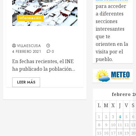
para acceder
a diferentes
información
secciones
interesantes
que te
Esperanza de futuro
orienten en la
VILLAESCUSA
visita por el
4 FEBRERO 2021
0
pueblo.
En fechas recientes, el INE
ha publicado la población...
LEER MÁS
febrero 2
L
M
X
J
V
S
1
2
3
4
5
6
8
9
10
11
12
13
15
16
17
18
19
20