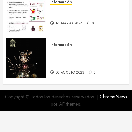
información
20 abril :: Patrimonio Maridado
2024
16 MARZO 2024
0
información
Regresa el hermanamiento entre
el RI Saboya y Villaescusa de
Haro
30 AGOSTO 2023
0
Copyright © Todos los derechos reservados.
|
ChromeNews
por AF themes.