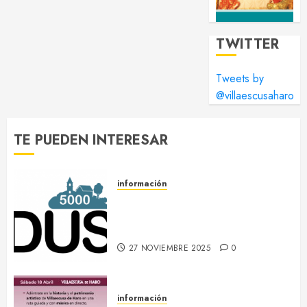
TWITTER
Tweets by
@villaescusaharo
TE PUEDEN INTERESAR
información
DUS 5000 :: Un proyecto
europeo de energías limpias en
Villaescusa de Haro
27 NOVIEMBRE 2025
0
información