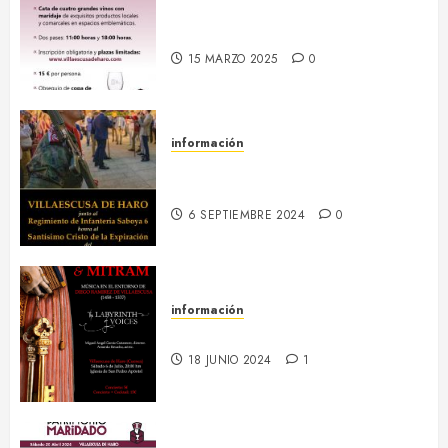
18 abril :: Patrimonio Maridado
2026
15 MARZO 2025
0
información
13-16 septiembre :: Fiestas
Patronales 2024
6 SEPTIEMBRE 2024
0
información
6 julio :: Baculum & Mitram
18 JUNIO 2024
1