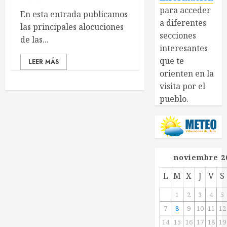
para acceder
En esta entrada publicamos
a diferentes
las principales alocuciones
secciones
de las...
interesantes
que te
LEER MÁS
orienten en la
visita por el
pueblo.
noviembre 2
L
M
X
J
V
S
1
2
3
4
5
7
8
9
10
11
12
14
15
16
17
18
19