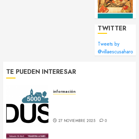
TWITTER
Tweets by
@villaescusaharo
TE PUEDEN INTERESAR
información
DUS 5000 :: Un proyecto
europeo de energías limpias en
Villaescusa de Haro
27 NOVIEMBRE 2025
0