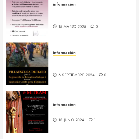
información
18 abril :: Patrimonio Maridado
2026
15 MARZO 2025
0
información
13-16 septiembre :: Fiestas
Patronales 2024
6 SEPTIEMBRE 2024
0
información
6 julio :: Baculum & Mitram
18 JUNIO 2024
1