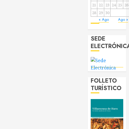
21
22
23
24
25
26
28
29
30
« Ago
Ago »
SEDE
ELECTRÓNIC
FOLLETO
TURÍSTICO