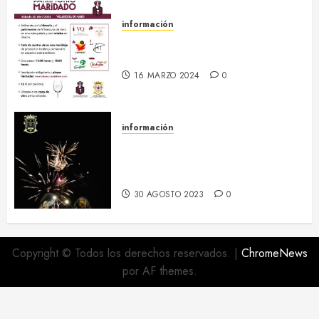
información
20 abril :: Patrimonio Maridado
2024
16 MARZO 2024
0
información
Regresa el hermanamiento entre
el RI Saboya y Villaescusa de
Haro
30 AGOSTO 2023
0
Copyright © Todos los derechos reservados.
|
ChromeNews
por AF themes.