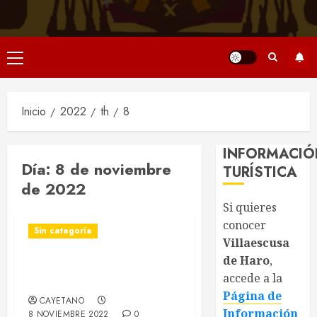
Menú
principal
Inicio
2022
th
8
INFORMACIÓ
Día:
8 de noviembre
TURÍSTICA
de 2022
Si quieres
conocer
Sin categoría
Villaescusa
de Haro
,
Alocuciones Fiestas
accede a la
Patronales 2022
Página de
CAYETANO
Información
8 NOVIEMBRE 2022
0