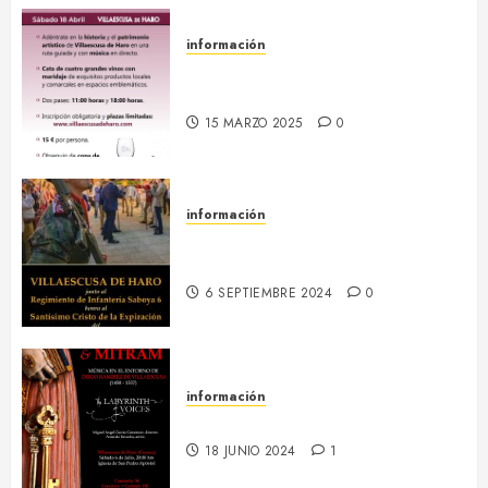
información
18 abril :: Patrimonio Maridado
2026
15 MARZO 2025
0
información
13-16 septiembre :: Fiestas
Patronales 2024
6 SEPTIEMBRE 2024
0
información
6 julio :: Baculum & Mitram
18 JUNIO 2024
1