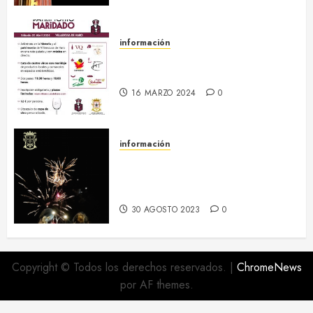
información
20 abril :: Patrimonio Maridado
2024
16 MARZO 2024
0
información
Regresa el hermanamiento entre
el RI Saboya y Villaescusa de
Haro
30 AGOSTO 2023
0
Copyright © Todos los derechos reservados.
|
ChromeNews
por AF themes.