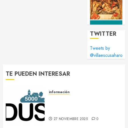
TWITTER
Tweets by
@villaescusaharo
TE PUEDEN INTERESAR
información
DUS 5000 :: Un proyecto
europeo de energías limpias en
Villaescusa de Haro
27 NOVIEMBRE 2025
0