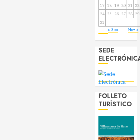
17
18
19
20
21
22
24
25
26
27
28
29
31
« Sep
Nov »
SEDE
ELECTRÓNIC
FOLLETO
TURÍSTICO