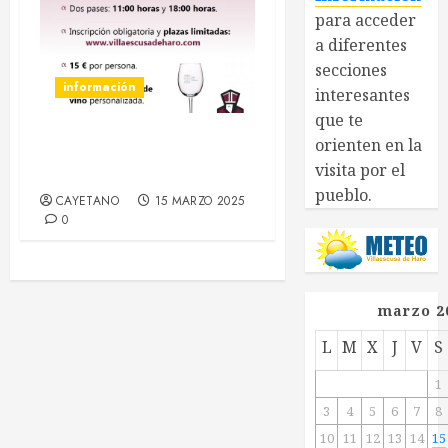
para acceder
a diferentes
secciones
información
interesantes
que te
orienten en la
18 abril :: Patrimonio
visita por el
Maridado 2026
pueblo.
CAYETANO
15 MARZO 2025
0
marzo 2
L
M
X
J
V
S
1
3
4
5
6
7
8
10
11
12
13
14
15