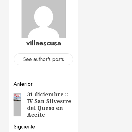
villaescusa
See author's posts
Navegación
Anterior
de
31 diciembre ::
Entrada
IV San Silvestre
anterior:
entradas
del Queso en
Aceite
Siguiente