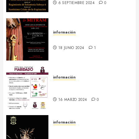
6 SEPTIEMBRE 2024
0
información
6 julio :: Baculum & Mitram
18 JUNIO 2024
1
información
20 abril :: Patrimonio Maridado
2024
16 MARZO 2024
0
información
Regresa el hermanamiento entre
el RI Saboya y Villaescusa de