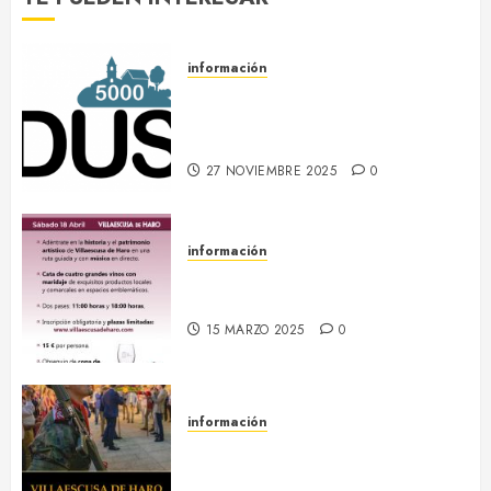
información
DUS 5000 :: Un proyecto
europeo de energías limpias en
Villaescusa de Haro
27 NOVIEMBRE 2025
0
información
18 abril :: Patrimonio Maridado
2026
15 MARZO 2025
0
información
13-16 septiembre :: Fiestas
Patronales 2024