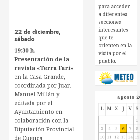
para acceder
a diferentes
secciones
interesantes
22 de diciembre,
que te
sábado
orienten en la
19:30 h.
–
visita por el
Presentación de la
pueblo.
revista «Terra Fari»
en la Casa Grande,
coordinada por Juan
Manuel Millán y
agosto 2
editada por el
L
M
X
J
V
S
Ayuntamiento en
colaboración con la
1
Diputación Provincial
3
4
5
6
7
8
de Cuenca
10
11
12
13
14
15