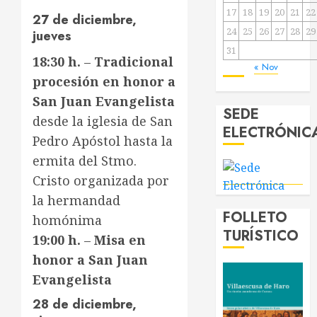
17
18
19
20
21
22
27 de diciembre,
24
25
26
27
28
29
jueves
31
18:30 h.
–
Tradicional
« Nov
procesión en honor a
San Juan Evangelista
SEDE
desde la iglesia de San
ELECTRÓNIC
Pedro Apóstol hasta la
ermita del Stmo.
Cristo organizada por
la hermandad
FOLLETO
homónima
TURÍSTICO
19:00 h.
–
Misa en
honor a San Juan
Evangelista
28 de diciembre,