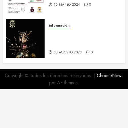
16 MARZO 2024
0
información
Regresa el hermanamiento entre
el RI Saboya y Villaescusa de
Haro
30 AGOSTO 2023
0
Copyright © Todos los derechos reservados.
|
ChromeNews
por AF themes.