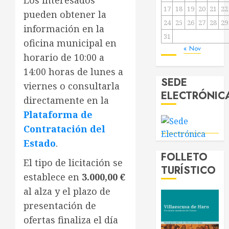
Los interesados
17
18
19
20
21
22
pueden obtener la
24
25
26
27
28
29
información en la
31
oficina municipal en
« Nov
horario de 10:00 a
14:00 horas de lunes a
SEDE
viernes o consultarla
ELECTRÓNIC
directamente en la
Plataforma de
Contratación del
Estado
.
FOLLETO
El tipo de licitación se
TURÍSTICO
establece en
3.000,00 €
al alza y el plazo de
presentación de
ofertas finaliza el día