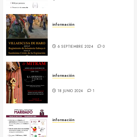
información
13-16 septiembre :: Fiestas
Patronales 2024
6 SEPTIEMBRE 2024
0
información
6 julio :: Baculum & Mitram
18 JUNIO 2024
1
información
20 abril :: Patrimonio Maridado
2024