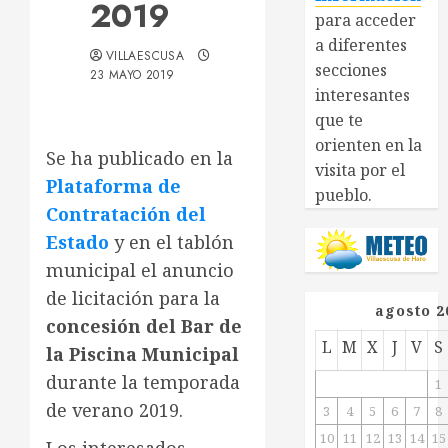
2019
para acceder
a diferentes
VILLAESCUSA
secciones
23 MAYO 2019
interesantes
que te
orienten en la
Se ha publicado en la
visita por el
Plataforma de
pueblo.
Contratación del
Estado
y en el tablón
municipal el anuncio
de licitación para la
agosto 2
concesión del Bar de
L
M
X
J
V
S
la Piscina Municipal
durante la temporada
1
de verano 2019.
3
4
5
6
7
8
10
11
12
13
14
15