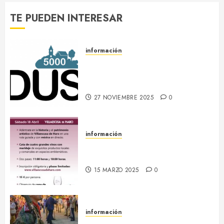
0
0
TE PUEDEN INTERESAR
información
DUS 5000 :: Un proyecto
europeo de energías limpias en
Villaescusa de Haro
27 NOVIEMBRE 2025
0
información
18 abril :: Patrimonio Maridado
2026
15 MARZO 2025
0
información