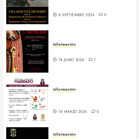
13-16 septiembre :: Fiestas
Patronales 2024
6 SEPTIEMBRE 2024
0
información
6 julio :: Baculum & Mitram
18 JUNIO 2024
1
información
20 abril :: Patrimonio Maridado
2024
16 MARZO 2024
0
información