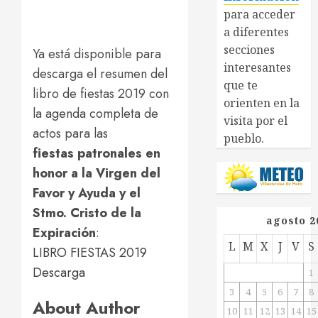
para acceder
a diferentes
secciones
Ya está disponible para
interesantes
descarga el resumen del
que te
libro de fiestas 2019 con
orienten en la
la agenda completa de
visita por el
actos para las
pueblo.
fiestas patronales en
honor a la Virgen del
Favor y Ayuda y el
Stmo. Cristo de la
agosto 2
Expiración
:
L
M
X
J
V
S
LIBRO FIESTAS 2019
Descarga
1
3
4
5
6
7
8
About Author
10
11
12
13
14
15