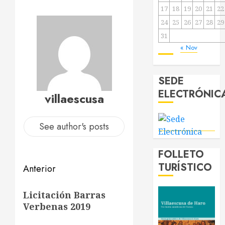
17
18
19
20
21
22
24
25
26
27
28
29
31
« Nov
SEDE
ELECTRÓNIC
villaescusa
See author's posts
FOLLETO
Navegación
TURÍSTICO
Anterior
de
Entrada
Licitación Barras
anterior:
entradas
Verbenas 2019