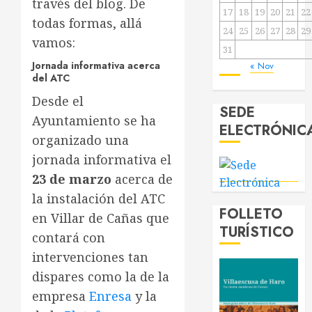
través del blog. De
17
18
19
20
21
22
todas formas, allá
24
25
26
27
28
29
vamos:
31
Jornada informativa acerca
« Nov
del ATC
Desde el
SEDE
Ayuntamiento se ha
ELECTRÓNIC
organizado una
jornada informativa el
23 de marzo
acerca de
la instalación del ATC
FOLLETO
en Villar de Cañas que
TURÍSTICO
contará con
intervenciones tan
dispares como la de la
empresa
Enresa
y la