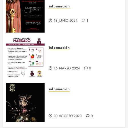
información
6 julio :: Baculum & Mitram
18 JUNIO 2024
1
información
20 abril :: Patrimonio Maridado
2024
16 MARZO 2024
0
información
Regresa el hermanamiento entre
el RI Saboya y Villaescusa de
Haro
30 AGOSTO 2023
0