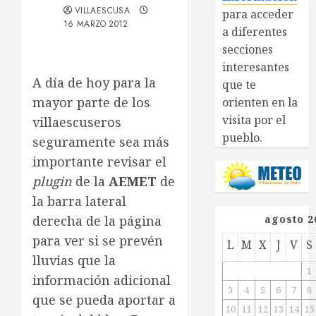
VILLAESCUSA
para acceder
16 MARZO 2012
a diferentes
secciones
interesantes
A día de hoy para la
que te
mayor parte de los
orienten en la
visita por el
villaescuseros
pueblo.
seguramente sea más
importante revisar el
plugin
de la
AEMET
de
la barra lateral
derecha de la página
agosto 2
para ver si se prevén
L
M
X
J
V
S
lluvias que la
1
información adicional
3
4
5
6
7
8
que se pueda aportar a
10
11
12
13
14
15