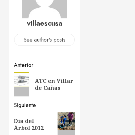
villaescusa
See author's posts
Navegación
Anterior
de
Entrada
ATC en Villar
anterior:
entradas
de Cañas
Siguiente
Siguiente
Día del
entrada:
Árbol 2012