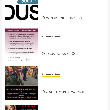
DUS 5000 :: Un proyecto
europeo de energías limpias en
Villaescusa de Haro
27 NOVIEMBRE 2025
0
información
18 abril :: Patrimonio Maridado
2026
15 MARZO 2025
0
información
13-16 septiembre :: Fiestas
Patronales 2024
6 SEPTIEMBRE 2024
0