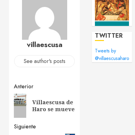
TWITTER
villaescusa
Tweets by
@villaescusaharo
See author's posts
Navegación
Anterior
de
Entrada
Villaescusa de
anterior:
entradas
Haro se mueve
Siguiente