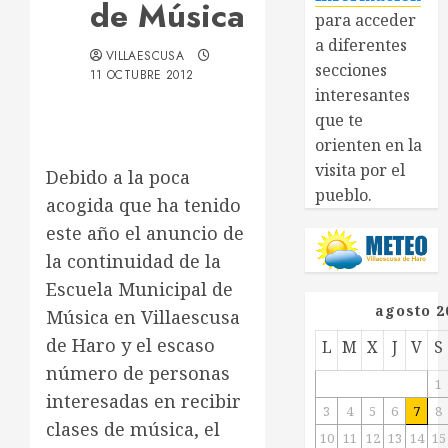
de Música
para acceder
a diferentes
VILLAESCUSA
secciones
11 OCTUBRE 2012
interesantes
que te
orienten en la
visita por el
Debido a la poca
pueblo.
acogida que ha tenido
este año el anuncio de
la continuidad de la
Escuela Municipal de
agosto 2
Música en Villaescusa
de Haro y el escaso
L
M
X
J
V
S
número de personas
1
interesadas en recibir
3
4
5
6
7
8
clases de música, el
10
11
12
13
14
15