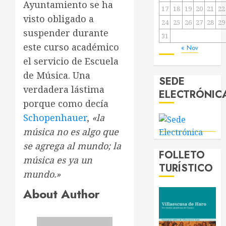
Ayuntamiento se ha
17
18
19
20
21
22
visto obligado a
24
25
26
27
28
29
suspender durante
31
este curso académico
« Nov
el servicio de Escuela
de Música. Una
SEDE
verdadera lástima
ELECTRÓNIC
porque como decía
Schopenhauer
,
«la
música no es algo que
se agrega al mundo; la
FOLLETO
música es ya un
TURÍSTICO
mundo.»
About Author