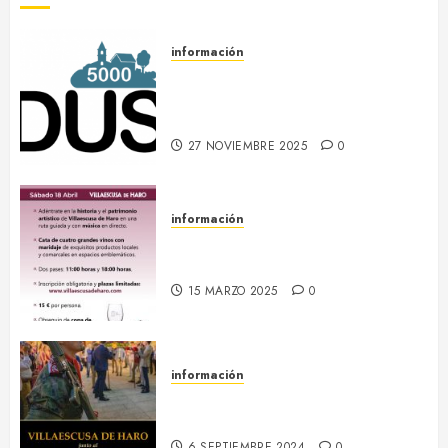
información
DUS 5000 :: Un proyecto
europeo de energías limpias en
Villaescusa de Haro
27 NOVIEMBRE 2025
0
información
18 abril :: Patrimonio Maridado
2026
15 MARZO 2025
0
información
13-16 septiembre :: Fiestas
Patronales 2024
6 SEPTIEMBRE 2024
0