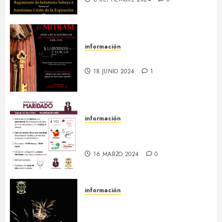
información
6 julio :: Baculum & Mitram
18 JUNIO 2024
1
información
20 abril :: Patrimonio Maridado
2024
16 MARZO 2024
0
información
Regresa el hermanamiento entre
el RI Saboya y Villaescusa de