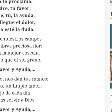
 te proclama.
re, tu favor;
, tú, la ayuda,
legue el dolor,
a esté la duda.
de nuestros campos
bras preciosa flor;
n la mejor cosecha
to que el sol granó.
Favor y Ayuda,…
to, nos dan tus manos;
to, un limpio amor;
jo de cada día
s servir a Dios.
Favor y Ayuda,…
T