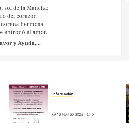
a, sol de la Mancha;
ro del corazón
, morena hermosa
e entronó el amor.
Favor y Ayuda,…
información
18 abril :: Patrimonio
Maridado 2026
15 MARZO 2025
0