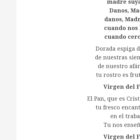
madre suya
Danos, Mad
danos, Madre
cuando nos l
cuando cerc
Dorada espiga 
de nuestras siem
de nuestro afá
tu rostro es fru
Virgen del 
El Pan, que es Cris
tu fresco encan
en el traba
Tu nos enseña
Virgen del 