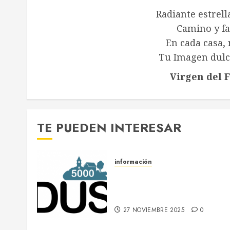
Radiante estrell
Camino y fa
En cada casa
Tu Imagen dulc
Virgen del 
TE PUEDEN INTERESAR
información
DUS 5000 :: Un proyecto
europeo de energías limpias
en Villaescusa de Haro
27 NOVIEMBRE 2025
0