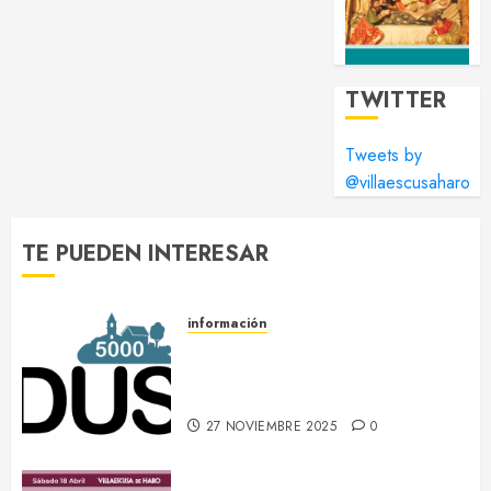
TWITTER
Tweets by
@villaescusaharo
TE PUEDEN INTERESAR
información
DUS 5000 :: Un proyecto
europeo de energías limpias en
Villaescusa de Haro
27 NOVIEMBRE 2025
0