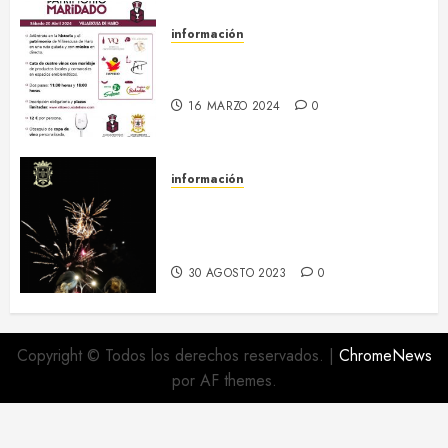
información
20 abril :: Patrimonio Maridado
2024
16 MARZO 2024
0
información
Regresa el hermanamiento entre
el RI Saboya y Villaescusa de
Haro
30 AGOSTO 2023
0
Copyright © Todos los derechos reservados.
|
ChromeNews
por AF themes.