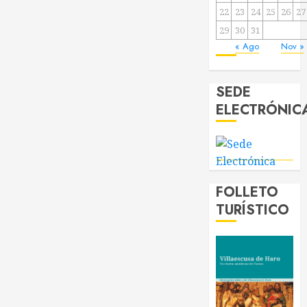
22
23
24
25
26
27
29
30
31
« Ago
Nov »
SEDE
ELECTRÓNIC
FOLLETO
TURÍSTICO