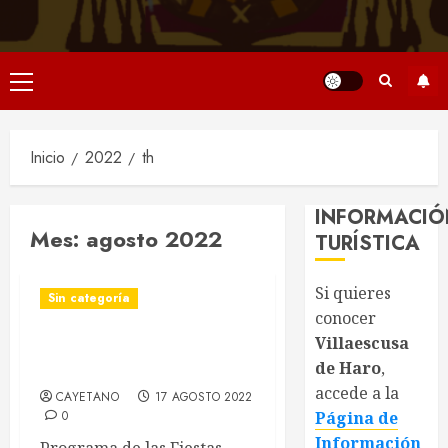
Menú
principal
Inicio
2022
th
INFORMACIÓ
Mes:
agosto 2022
TURÍSTICA
Si quieres
Sin categoría
conocer
Villaescusa
Programa Fiestas
de Haro
,
Patronales 2022
accede a la
CAYETANO
17 AGOSTO 2022
0
Página de
Información