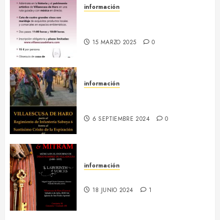
información
18 abril :: Patrimonio Maridado
2026
15 MARZO 2025
0
información
13-16 septiembre :: Fiestas
Patronales 2024
6 SEPTIEMBRE 2024
0
información
6 julio :: Baculum & Mitram
18 JUNIO 2024
1