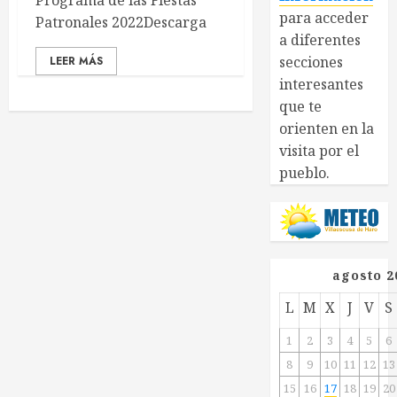
Programa de las Fiestas
para acceder
Patronales 2022Descarga
a diferentes
secciones
LEER MÁS
interesantes
que te
orienten en la
visita por el
pueblo.
agosto 2
L
M
X
J
V
S
1
2
3
4
5
6
8
9
10
11
12
13
15
16
17
18
19
20