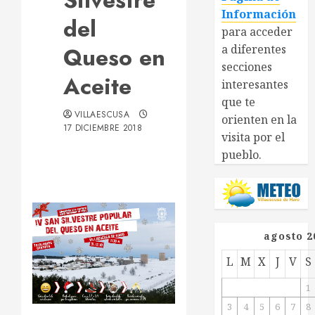
Silvestre
Información
del
para acceder
Queso en
a diferentes
secciones
Aceite
interesantes
que te
VILLAESCUSA
orienten en la
17 DICIEMBRE 2018
visita por el
pueblo.
agosto 2
L
M
X
J
V
S
1
3
4
5
6
7
8