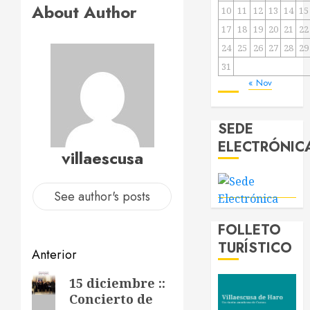
About Author
10
11
12
13
14
15
17
18
19
20
21
22
24
25
26
27
28
29
31
« Nov
SEDE
ELECTRÓNIC
villaescusa
See author's posts
FOLLETO
TURÍSTICO
Navegación
Anterior
de
Entrada
15 diciembre ::
Concierto de
anterior: