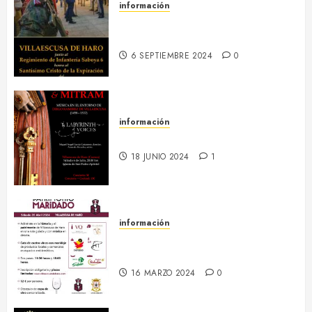
información
13-16 septiembre :: Fiestas
Patronales 2024
6 SEPTIEMBRE 2024
0
información
6 julio :: Baculum & Mitram
18 JUNIO 2024
1
información
20 abril :: Patrimonio Maridado
2024
16 MARZO 2024
0