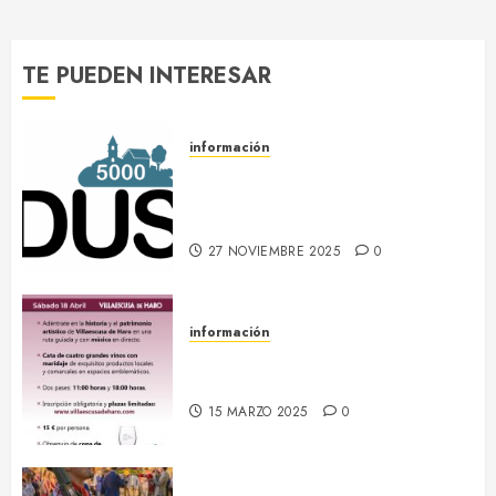
TE PUEDEN INTERESAR
información
DUS 5000 :: Un proyecto
europeo de energías limpias en
Villaescusa de Haro
27 NOVIEMBRE 2025
0
información
18 abril :: Patrimonio Maridado
2026
15 MARZO 2025
0