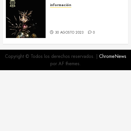
información
Regresa el hermanamiento entre
el RI Saboya y Villaescusa de
Haro
30 AGOSTO 2023
0
Copyright © Todos los derechos reservados.
|
ChromeNews
por AF themes.